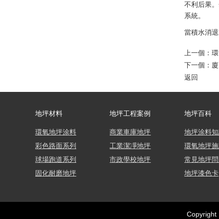
不利后果。
系統。
當積水消退
上一個：
環
下一個：
廈
返回
地坪材料
地坪工程案例
地坪百科
環氧地坪涂料
商業車庫地坪
地坪涂料知
彩色路面系列
工業潔凈地坪
環氧地坪施
球場跑道系列
市政學校地坪
常見地坪問
固化耐磨地坪
地坪漆色卡
Copyri