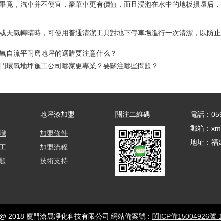
畢竟，汽車并不便宜，豪華車更有價值，而且浸泡在水中的地板損壞后，
或天氣轉晴時，可使用普通清潔工具對地下停車場進行一次清潔，以防止
氧自流平耐磨地坪的選購要注意什么？
門環氧地坪施工公司哪家更專業？要關注哪些問題？
地坪漆加盟
關注二維碼
電話：059
郵箱：xmc
識
加盟條件
地址：福
工
加盟流程
題
技術支持
ght @ 2018 廈門滄晟凈化科技有限公司 網站備案號：
閩ICP備15004926號-