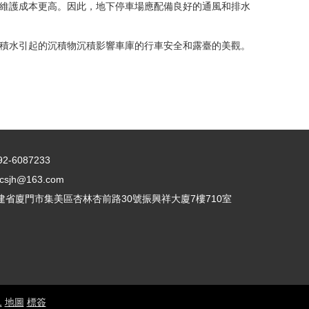
維護成本更高。因此，地下停車場應配備良好的通風和排水
積水引起的沉積物沉積影響車庫的行車安全和露臺的美觀。
2-6087233
sjh@163.com
建省廈門市集美區杏林杏前路30號振興祥大廈7樓710室
1
地圖
標簽