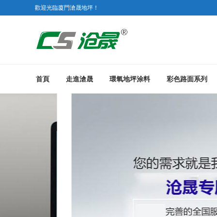
歡迎光臨廈門滄晟地坪！
首頁
走進滄晟
環氧地坪涂料
彩色路面系列